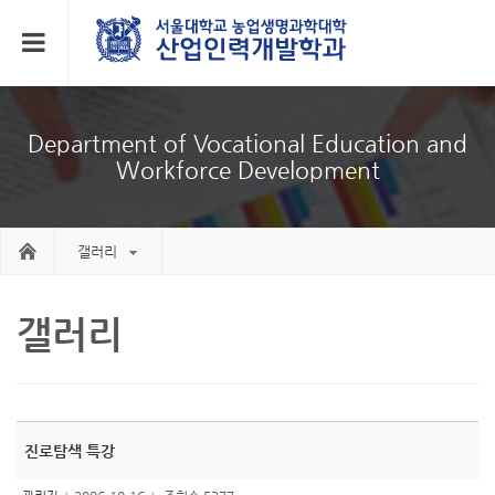
Department of Vocational Education and
Workforce Development
갤러리
갤러리
진로탐색 특강