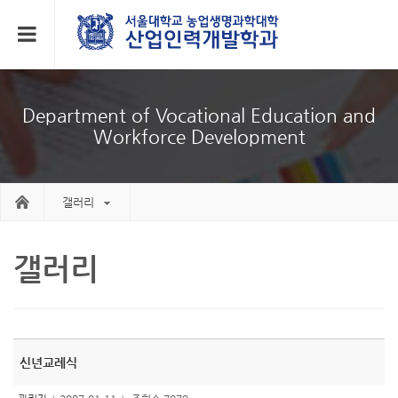
Department of Vocational Education and
Workforce Development
갤러리
갤러리
신년교례식