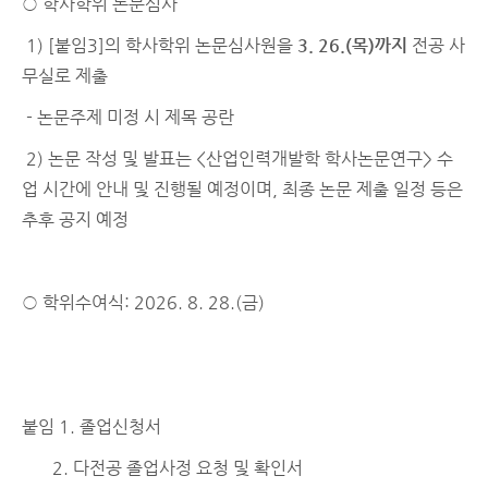
○ 학사학위 논문심사
1) [붙임3]의 학사학위 논문심사원을
3. 26.(목)까지
전공 사
무실로 제출
- 논문주제 미정 시 제목 공란
2) 논문 작성 및 발표는 <산업인력개발학 학사논문연구> 수
업 시간에 안내 및 진행될 예정이며, 최종 논문 제출 일정 등은
추후 공지 예정
○ 학위수여식: 2026. 8. 28.(금)
붙임 1. 졸업신청서
2. 다전공 졸업사정 요청 및 확인서